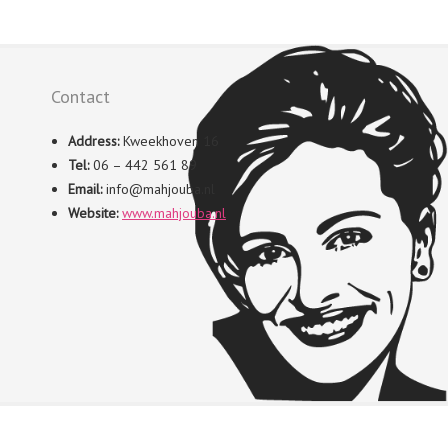
Contact
Address:
Kweekhoven 16
Tel:
06 – 442 561 89
Email:
info@mahjouba.nl
Website:
www.mahjouba.nl