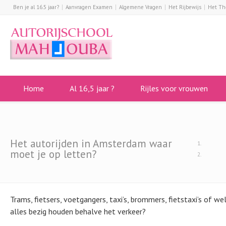
Ben je al 16.5 jaar?
Aanvragen Examen
Algemene Vragen
Het Rijbewijs
Het Th
Home
Al 16,5 jaar ?
Rijles voor vrouwen
Het autorijden in Amsterdam waar
moet je op letten?
Trams, fietsers, voetgangers, taxi’s, brommers, fietstaxi’s of we
alles bezig houden behalve het verkeer?