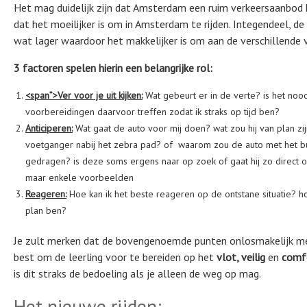
Het mag duidelijk zijn dat Amsterdam een ruim verkeersaanbod he
dat het moeilijker is om in Amsterdam te rijden. Integendeel, d
wat lager waardoor het makkelijker is om aan de verschillende
3 factoren spelen hierin een belangrijke rol:
<span”>Ver voor je uit kijken:
Wat gebeurt er in de verte? is het nood
voorbereidingen daarvoor treffen zodat ik straks op tijd ben?
Anticiperen:
Wat gaat de auto voor mij doen? wat zou hij van plan zi
voetganger nabij het zebra pad? of waarom zou de auto met het b
gedragen? is deze soms ergens naar op zoek of gaat hij zo direct op
maar enkele voorbeelden
Reageren:
Hoe kan ik het beste reageren op de ontstane situatie? ho
plan ben?
Je zult merken dat de bovengenoemde punten onlosmakelijk met
best om de leerling voor te bereiden op het
vlot, veilig
en
comf
is dit straks de bedoeling als je alleen de weg op mag.
Het nieuwe rijden: