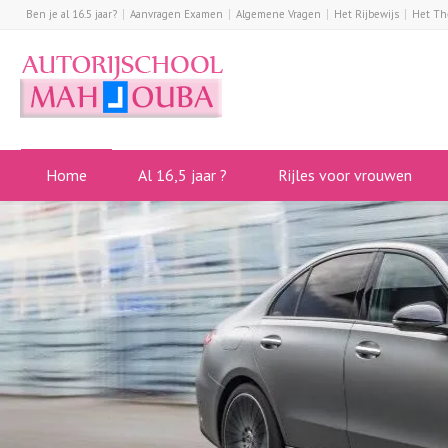
Ben je al 16.5 jaar?
Aanvragen Examen
Algemene Vragen
Het Rijbewijs
Het Th
Home
Al 16,5 jaar ?
Rijles voor vrouwen