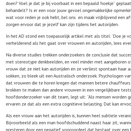
doen? Voel je dat je bij voorbaat in een bepaald ‘hoekje” geplaa
behandelt? Is er een voor jouw gevoel ongemakkelijke opmer
wat voor reden je ook hebt, bel ons en maak vrijblijvend een a
zorgen ervoor dat je jezelf kan zijn tijdens het autorijden.
In het AD stond een toepasselijk artikel met als titel: ‘Doe je 
verhelderend als het gaat over vrouwen en autorijden, lees eve
Na diverse studies trekken onderzoekers de conclusie dat succe
met stereotype denkbeelden, en veel minder met aangeboren of
vrouw dat ze niet kan autorijden en ze verliest spontaan haar a
sokken, zo bleek uit een Australisch onderzoek. Psychologen va
dat vrouwen die te horen kregen dat mannen betere chauffeurs
brokken te maken dan andere vrouwen in een vergelijkbare testsi
hoofdonderzoeker van dit team, legt uit: “Als mensen worden g
ervaren ze dat als een extra cognitieve belasting. Dat kan ervo
Als een vrouw aan het autorijden is, kunnen heel subtiele veran
Bijvoorbeeld als een man hoofdschuddend naast haar zit, wanne
presteren door een negatief vooroordeel dat bestaat over een 