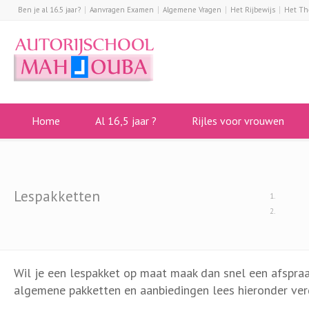
Ben je al 16.5 jaar?
Aanvragen Examen
Algemene Vragen
Het Rijbewijs
Het Th
Home
Al 16,5 jaar ?
Rijles voor vrouwen
Lespakketten
Wil je een lespakket op maat maak dan snel een afspraa
algemene pakketten en aanbiedingen lees hieronder ver