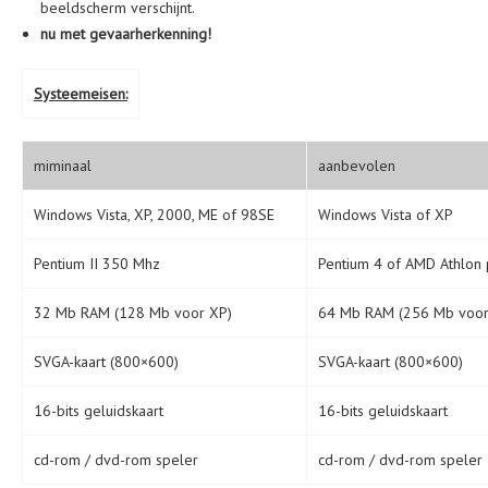
beeldscherm verschijnt.
nu met gevaarherkenning!
Systeemeisen:
miminaal
aanbevolen
Windows Vista, XP, 2000, ME of 98SE
Windows Vista of XP
Pentium II 350 Mhz
Pentium 4 of AMD Athlon 
32 Mb RAM (128 Mb voor XP)
64 Mb RAM (256 Mb voor
SVGA-kaart (800×600)
SVGA-kaart (800×600)
16-bits geluidskaart
16-bits geluidskaart
cd-rom / dvd-rom speler
cd-rom / dvd-rom speler