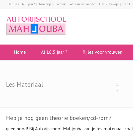
Ben je al 16.5 jaar?
Aanvragen Examen
Algemene Vragen
Het Rijbewijs
Het Th
Home
Al 16,5 jaar ?
Rijles voor vrouwen
Les Materiaal
Heb je nog geen theorie boeken/cd-rom?
geen nood! Bij Autorijschool Mahjouba kan je les materiaal zo