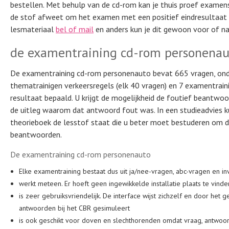
bestellen. Met behulp van de cd-rom kan je thuis proef examens
de stof afweet om het examen met een positief eindresultaat t
lesmateriaal
bel of mail
en anders kun je dit gewoon voor of na 
de examentraining cd-rom personenau
De examentraining cd-rom personenauto bevat 665 vragen, onder
thematrainigen verkeersregels (elk 40 vragen) en 7 examentraini
resultaat bepaald. U krijgt de mogelijkheid de foutief beantwoord
de uitleg waarom dat antwoord fout was. In een studieadvies k
theorieboek de lesstof staat die u beter moet bestuderen om
beantwoorden.
De examentraining cd-rom personenauto
Elke examentraining bestaat dus uit ja/nee-vragen, abc-vragen en i
werkt meteen. Er hoeft geen ingewikkelde installatie plaats te vinde
is zeer gebruiksvriendelijk. De interface wijst zichzelf en door he
antwoorden bij het CBR gesimuleert
is ook geschikt voor doven en slechthorenden omdat vraag, antwoor