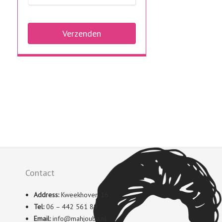
Contact
Address:
Kweekhoven 16
Tel:
06 – 442 561 89
Email:
info@mahjouba.nl